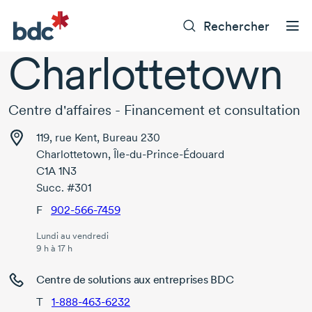
Rechercher
Charlottetown
Centre d'affaires - Financement et consultation
119, rue Kent, Bureau 230
Charlottetown, Île-du-Prince-Édouard
C1A 1N3
Succ. #301
F
902-566-7459
Lundi au vendredi
9 h à 17 h
Centre de solutions aux entreprises BDC
T
1-888-463-6232