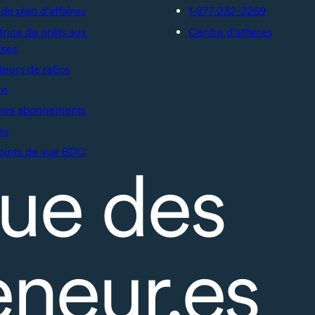
de plan d’affaires
1-877-232-2269
trice de prêts aux
Centre d’affaires
ises
teurs de ratios
re
mes abonnements
es
oints de vue BDC
ue des
eneur.es