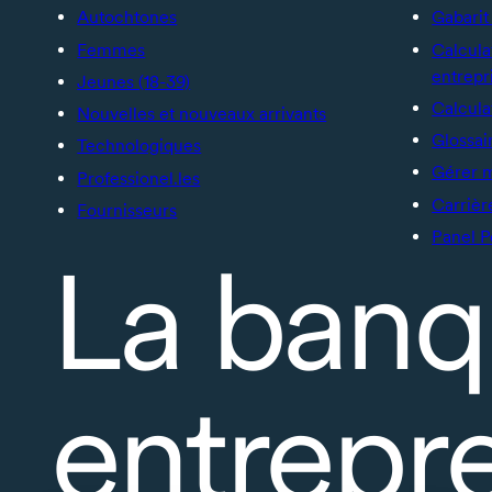
Autochtones
Gabarit 
Femmes
Calcula
entrepr
Jeunes (18-39)
Calcula
Nouvelles et nouveaux arrivants
Glossai
Technologiques
Gérer 
Professionel.les
Carrièr
Fournisseurs
Panel P
La banq
entrepr