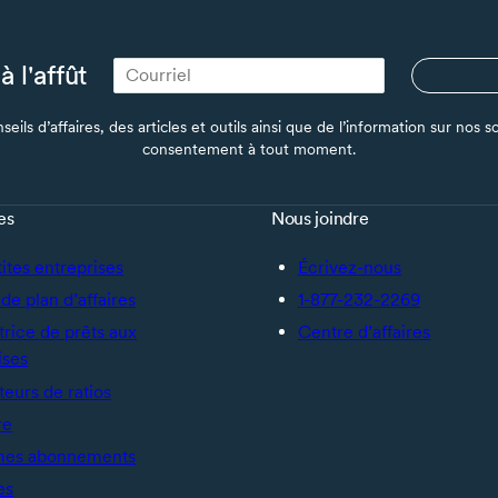
à l'affût
seils d’affaires, des articles et outils ainsi que de l’information sur no
consentement à tout moment.
es
Nous joindre
tites entreprises
Écrivez-nous
de plan d’affaires
1-877-232-2269
trice de prêts aux
Centre d’affaires
ises
teurs de ratios
re
mes abonnements
es