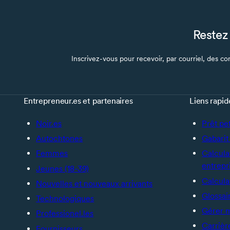
Restez 
Inscrivez-vous pour recevoir, par courriel, des con
Entrepreneur.es et partenaires
Liens rapid
Noir.es
Prêt pe
Autochtones
Gabarit 
Femmes
Calcula
entrepr
Jeunes (18-39)
Calcula
Nouvelles et nouveaux arrivants
Glossai
Technologiques
Gérer 
Professionel.les
Carrièr
Fournisseurs