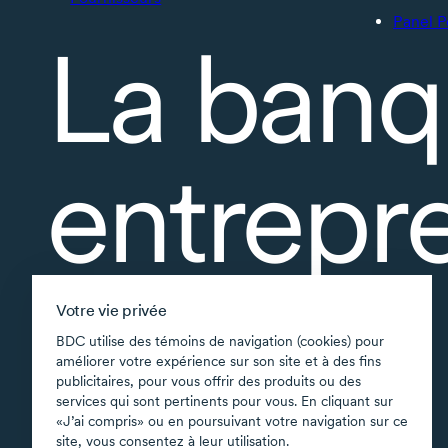
Panel P
La banq
entrepr
À propos
Votre vie privée
Accessibilité
BDC utilise des témoins de navigation (cookies) pour
améliorer votre expérience sur son site et à des fins
Applications soutenues
publicitaires, pour vous offrir des produits ou des
Carte du site
services qui sont pertinents pour vous. En cliquant sur
«J’ai compris» ou en poursuivant votre navigation sur ce
Conditions d’utilisation
site, vous consentez à leur utilisation.