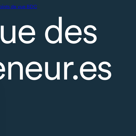
oints de vue BDC
ue des
eneur.es