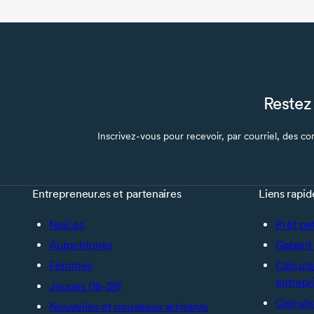
Restez 
Inscrivez-vous pour recevoir, par courriel, des con
Entrepreneur.es et partenaires
Liens rapid
Noir.es
Prêt pe
Autochtones
Gabarit 
Femmes
Calcula
entrepr
Jeunes (18-39)
Calcula
Nouvelles et nouveaux arrivants