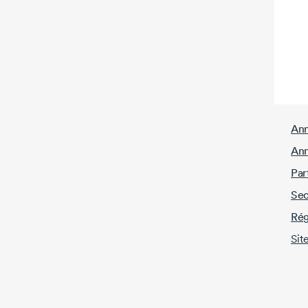
Ann
Ann
Par
Sec
Rég
Sit