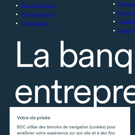
Glossai
Technologiques
Gérer 
Professionel.les
Carrièr
Fournisseurs
Panel P
La banq
entrepr
À propos
Votre vie privée
Accessibilité
BDC utilise des témoins de navigation (cookies) pour
améliorer votre expérience sur son site et à des fins
Applications soutenues