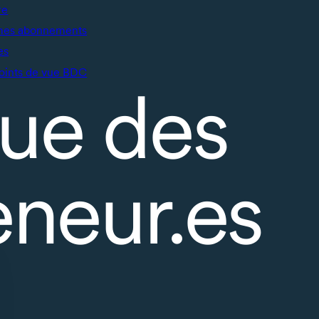
re
mes abonnements
es
oints de vue BDC
ue des
eneur.es