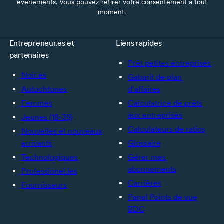
événements. Vous pouvez retirer votre consentement à tout
moment.
Entrepreneur.es et
Liens rapides
partenaires
Prêt petites entreprises
Noir.es
Gabarit de plan
Autochtones
d’affaires
Femmes
Calculatrice de prêts
aux entreprises
Jeunes (18-39)
Calculateurs de ratios
Nouvelles et nouveaux
arrivants
Glossaire
Technologiques
Gérer mes
abonnements
Professionel.les
Carrières
Fournisseurs
Panel Points de vue
BDC