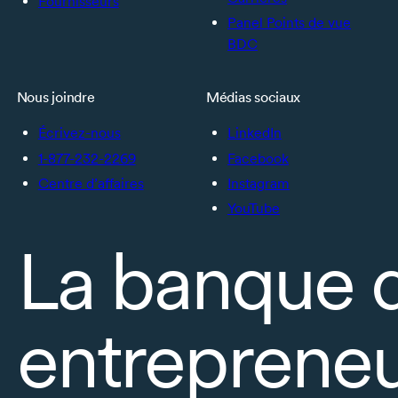
Fournisseurs
Panel Points de vue
BDC
Nous joindre
Médias sociaux
Écrivez-nous
LinkedIn
1-877-232-2269
Facebook
Centre d’affaires
Instagram
YouTube
La banque 
entrepreneu