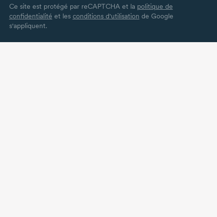
Ce site est protégé par reCAPTCHA et la
politique de
confidentialité
et les
conditions d'utilisation
de Google
s'appliquent.