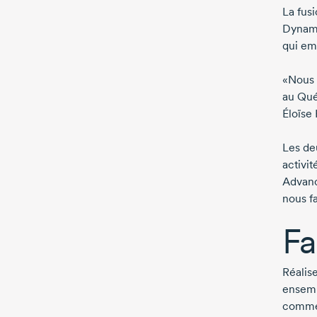
La fusi
Dynamic
qui e
«Nous 
au Qué
Éloïse
Les deu
activi
Advanc
nous fa
Fa
Réalis
ensemb
commen