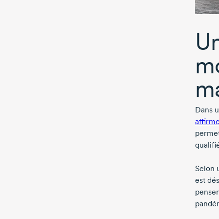
Un
mo
ma
Dans u
affirme
permet
qualifi
Selon 
est dé
pensen
pandé