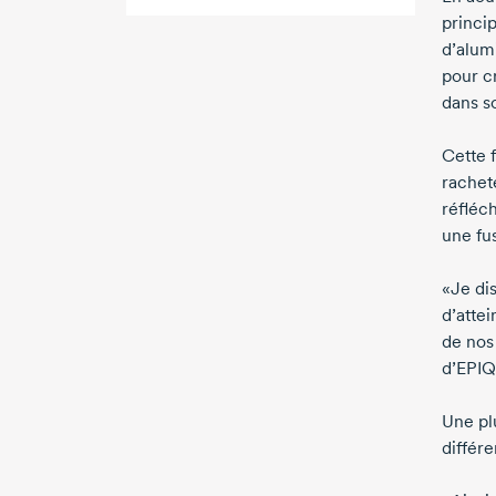
princi
d’alumi
pour c
dans s
Cette f
rachet
réfléch
une fu
«Je dis
d’atte
de nos
d’EPIQ
Une pl
différe