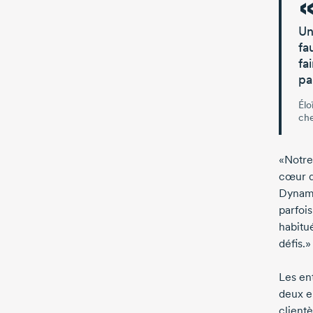
Un
fa
fai
pa
Élo
che
«Notre
cœur d
Dynami
parfoi
habitu
défis.»
Les en
deux en
clientè