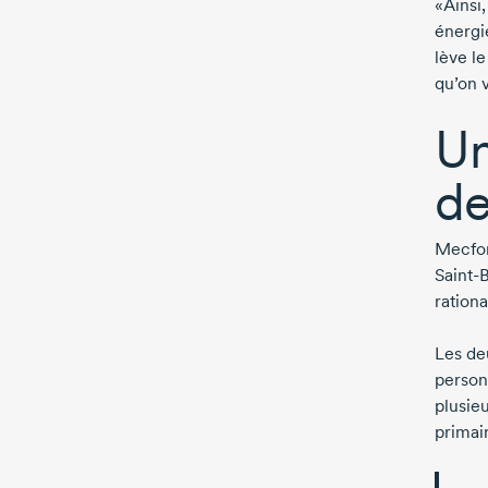
«Ainsi
énergi
lève le
qu’on v
Un
de
Mecfor
Saint-
rationa
Les de
person
plusie
primair