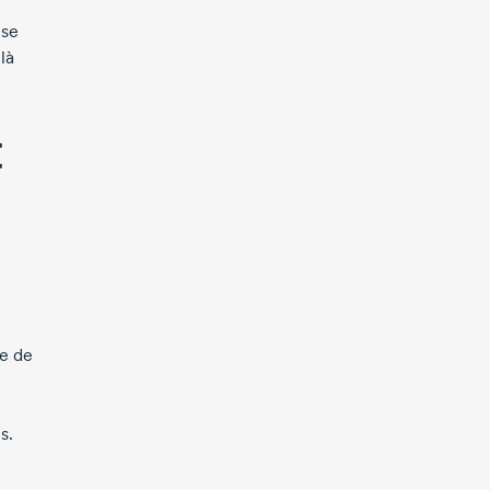
 se
là
t
ne de
s.