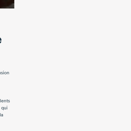
e
usion
lents
 qui
la