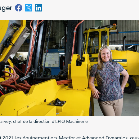
ager
Harvey, chef de la direction d’EPIQ Machinerie
t 2021
, les équipementiers Mecfor et Advanced Dynamics, œu