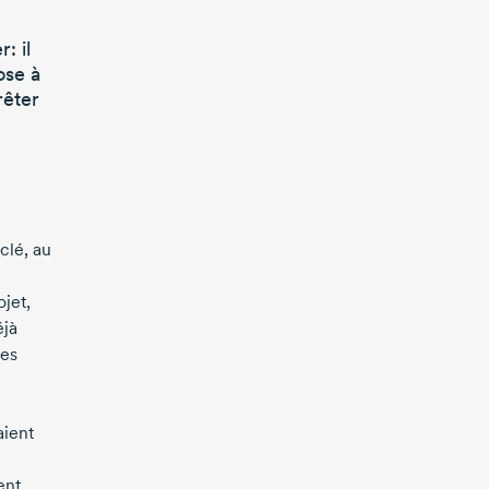
er:
il
ose à
rêter
clé, au
ojet,
éjà
des
aient
ent