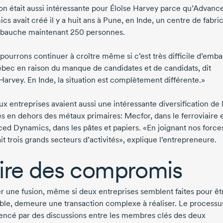
on était aussi intéressante pour
Éloïse Harvey
parce qu’Advanc
s avait créé il y a huit ans à Pune, en Inde, un centre de fabri
mbauche maintenant
250 personnes
.
pourrons continuer à croître même si c’est très difficile d’emb
bec en raison du manque de candidates et de candidats, dit
 Harvey.
En Inde, la situation est complètement différente.»
x entreprises avaient aussi une intéressante diversification de 
tés en dehors des métaux primaires: Mecfor, dans le ferroviaire 
ed Dynamics, dans les pâtes et papiers. «En joignant nos force
it trois grands secteurs d’activités», explique l’entrepreneure.
ire des compromis
er une fusion, même si deux entreprises semblent faites pour êt
le, demeure une transaction complexe à réaliser. Le processu
cé par des discussions entre les membres clés des deux