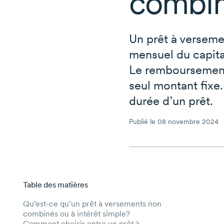
combi
Un prêt à verseme
mensuel du capital
Le remboursement 
seul montant fixe
durée d’un prêt.
Publié le 08 novembre 2024
Table des matières
Aller au contenu principal
Qu’est-ce qu’un prêt à versements non
combinés ou à intérêt simple?
Comment choisir entre un prêt à