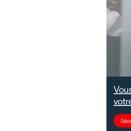
Vous
votr
Déco