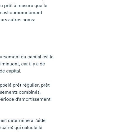
u prêt à mesure que le
mple est communément
eurs autres noms:
rsement du capital est le
minuent, car il y a de
e capital.
pelé prêt régulier, prêt
versements combinés,
période d’amortissement
st déterminé à l’aide
aire) qui calcule le