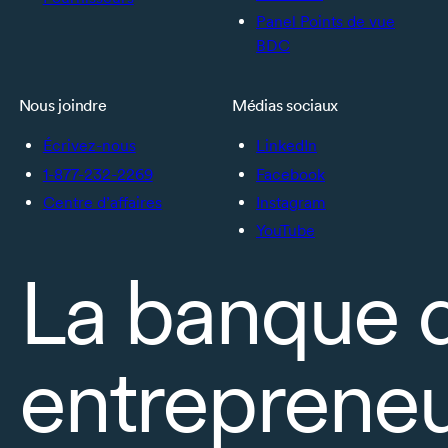
Panel Points de vue
BDC
Nous joindre
Médias sociaux
Écrivez-nous
LinkedIn
1-877-232-2269
Facebook
Centre d’affaires
Instagram
YouTube
La banque 
entrepreneu