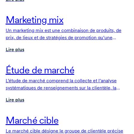
Elle aide votre entreprise à cibler sa stratégie de vente
sur la clientèle la plus susceptible d’acheter votre produit
ou service.
Marketing mix
Un marketing mix est une combinaison de produits, de
prix, de lieux et de stratégies de promotion qu’une
entreprise utilise pour attirer la clientèle et se démarquer
Lire plus
de la concurrence.
Étude de marché
L’étude de marché comprend la collecte et l’analyse
systématiques de renseignements sur la clientèle, la
concurrence et l’ensemble du marché dans le but
Lire plus
d’obtenir des renseignements sur les besoins, les
préférences et les tendances émergentes des
consommatrices et consommateurs.
Marché cible
Le marché cible désigne le groupe de clientèle précise