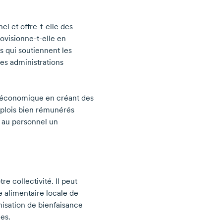
nel et
offre-t-elle
des
ovisionne-t-elle
en
 qui soutiennent les
es administrations
é économique en créant des
mplois bien rémunérés
t au personnel un
e collectivité. Il peut
e alimentaire locale de
nisation de bienfaisance
nes.