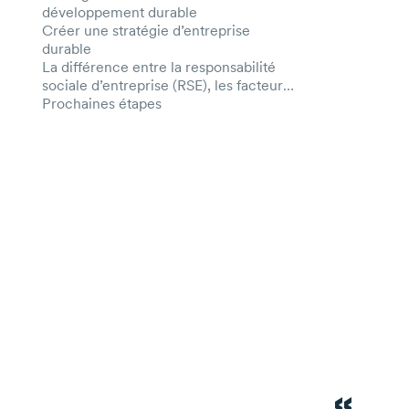
développement durable
Créer une stratégie d’entreprise
durable
La différence entre la responsabilité
sociale d’entreprise (RSE), les facteursؘ
ESG et le développement durable
Prochaines étapes