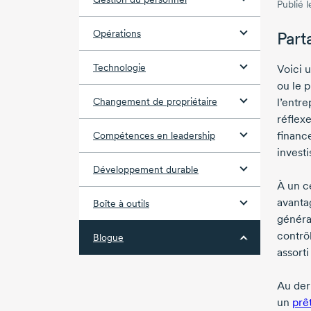
Publié 
Opérations
Part
Technologie
Voici 
ou le 
Changement de propriétaire
l’entr
réflex
financ
Compétences en leadership
investi
Développement durable
À un c
avantag
Boîte à outils
généra
contrô
Blogue
assort
Au der
un
prê