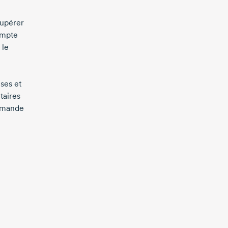
cupérer
ompte
 le
uses et
taires
demande