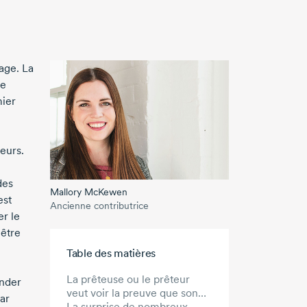
age. La
re
mier
seurs.
des
Mallory McKewen
est
Ancienne contributrice
r le
 être
Aller au contenu principal
Table des matières
La prêteuse ou le prêteur
ander
veut voir la preuve que son
ar
prêt sera remboursé
La surprise de nombreux