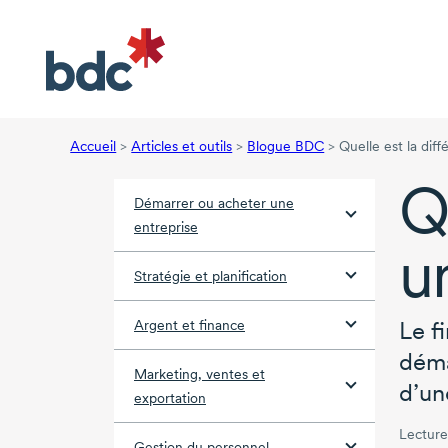
Accueil
>
Articles et outils
>
Blogue BDC
>
Quelle est la dif
Q
Démarrer ou acheter une
entreprise
u
Stratégie et planification
Le f
Argent et finance
déma
Marketing, ventes et
d’un
exportation
Lecture
Gestion du personnel