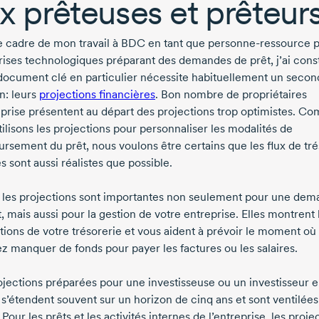
x prêteuses et prêteur
e cadre de mon travail à BDC en tant que
personne-ressource
p
rises technologiques préparant des demandes de prêt, j’ai cons
document clé en particulier nécessite habituellement un secon
: leurs
projections financières
. Bon nombre de propriétaires
eprise présentent au départ des projections trop optimistes. C
ilisons les projections pour personnaliser les modalités de
rsement du prêt, nous voulons être certains que les flux de tré
s sont aussi réalistes que possible.
t, les projections sont importantes non seulement pour une de
, mais aussi pour la gestion de votre entreprise. Elles montrent 
ations de votre trésorerie et vous aident à prévoir le moment où
ez manquer de fonds pour payer les factures ou les salaires.
ojections préparées pour une investisseuse ou un investisseur 
 s’étendent souvent sur un horizon de cinq ans et sont ventilées
Pour les prêts et les activités internes de l’entreprise, les proje