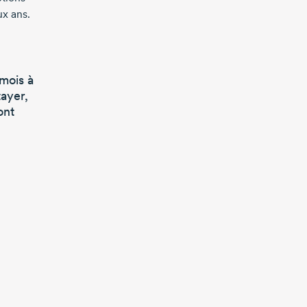
ux ans.
mois à
tayer,
ont