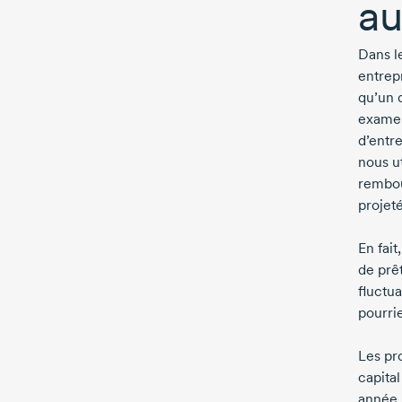
au
Dans l
entrep
qu’un 
examen
d’entr
nous ut
rembou
projeté
En fai
de prêt
fluctu
pourri
Les pr
capital
année. 