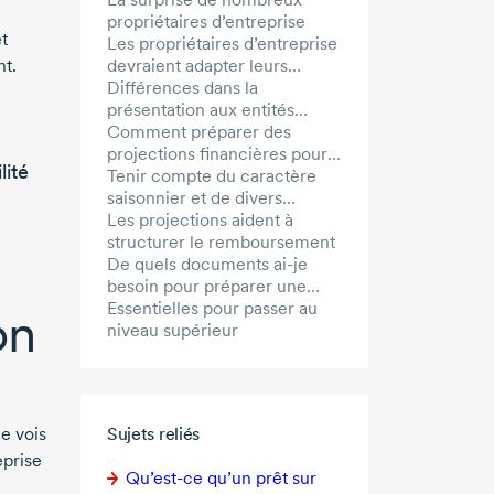
propriétaires d’entreprise
t
Les propriétaires d’entreprise
devraient adapter leurs
nt.
prévisions aux prêteuses et
Différences dans la
prêteurs
présentation aux entités
prêteuses et celle aux entités
Comment préparer des
investisseuses
projections financières pour
lité
les prêteuses et prêteurs
Tenir compte du caractère
saisonnier et de divers
scénarios
Les projections aident à
structurer le remboursement
De quels documents ai-je
besoin pour préparer une
demande de prêt?
Essentielles pour passer au
on
niveau supérieur
Sujets reliés
e vois
prise
Qu’est-ce
qu’un prêt sur