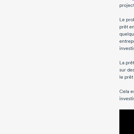
projec
Le pro
prêt en
quelqu
entrep
investi
La prêt
sur de
le prêt
Cela es
investi