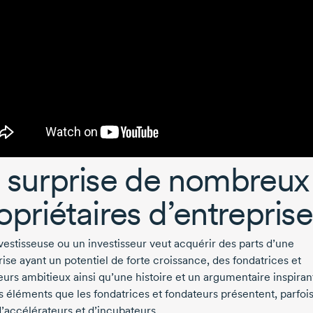
 surprise de nombreux
opriétaires d’entreprise
vestisseuse ou un investisseur veut acquérir des parts d’une
ise ayant un potentiel de forte croissance, des fondatrices et
eurs ambitieux ainsi qu’une histoire et un argumentaire inspiran
es éléments que les fondatrices et fondateurs présentent, parfoi
d’accélérateurs et d’incubateurs.