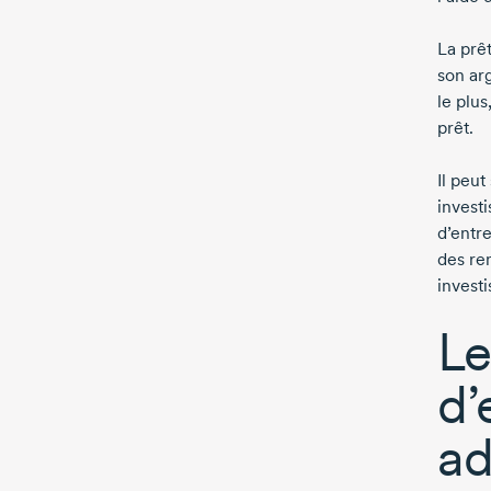
La prêt
son ar
le plus
prêt.
Il peut
invest
d’entr
des re
investi
Le
d’
ad