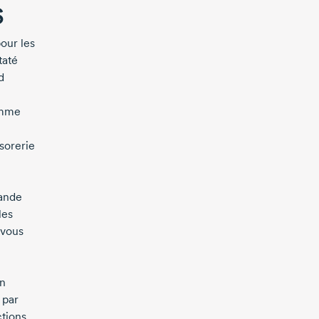
s
our les
taté
d
omme
sorerie
mande
les
 vous
en
 par
ctions