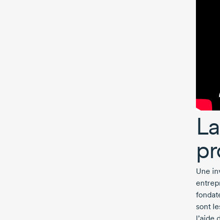
La
pr
Une in
entrepr
fondat
sont l
l’aide 