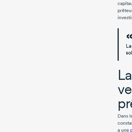
capita
prêteu
invest
La
so
La
ve
pr
Dans l
consta
a une