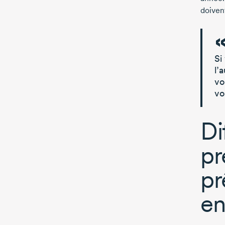
doiven
Si
l’
vo
vo
Di
pr
pr
en