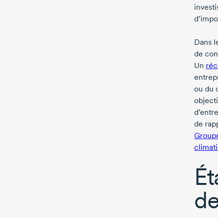
investi
d’impo
Dans l
de conv
Un
réc
entrep
ou du c
object
d’entr
de rap
Groupe
climat
Ét
de