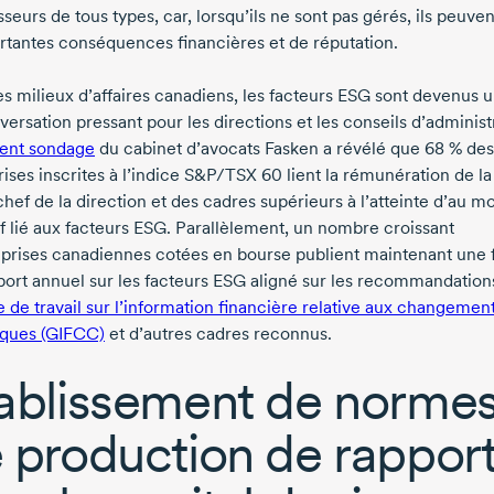
sseurs de tous types, car, lorsqu’ils ne sont pas gérés, ils peuven
rtantes conséquences financières et de réputation.
es milieux d’affaires canadiens, les facteurs ESG sont devenus u
ersation pressant pour les directions et les conseils d’administ
ent sondage
du cabinet d’avocats Fasken a révélé que
68 %
des
rises inscrites à l’indice S&P/TSX
60 lient
la rémunération de la
hef de la direction et des cadres supérieurs à l’atteinte d’au m
if lié aux facteurs ESG. Parallèlement, un nombre croissant
eprises canadiennes cotées en bourse publient maintenant une
port annuel sur les facteurs ESG aligné sur les recommandation
 de travail sur l’information financière relative aux changemen
iques (GIFCC)
et d’autres cadres reconnus.
ablissement de norme
 production de rappor