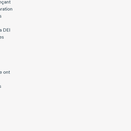
nçant
aration
s
a DEI
es
e ont
s