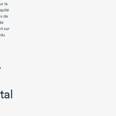
ur la
équité
es de
de
nt sur
 du
r
tal