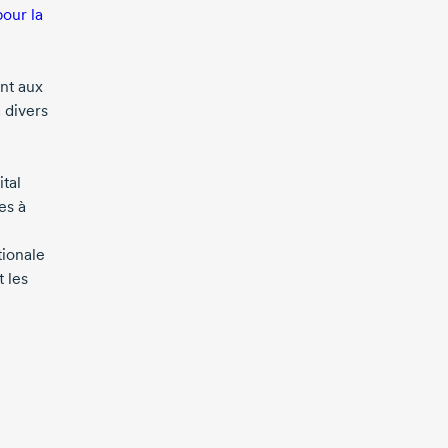
our la
ant aux
 divers
tal
es à
tionale
 les