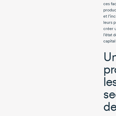
ces fa
product
et l’i
leurs 
créer u
l’état 
capital
Un
pr
le
se
de