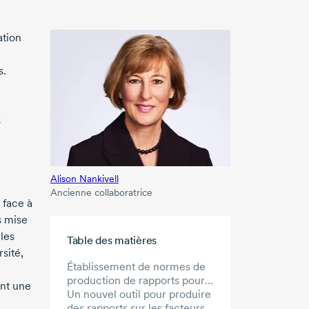
ation
s.
s
Alison Nankivell
Ancienne collaboratrice
 face à
s mise
Aller au contenu principal
 les
Table des matières
sité,
Établissement de normes de
production de rapports pour
ent une
le capital de risque canadien
Un nouvel outil pour produire
des rapports sur les facteurs