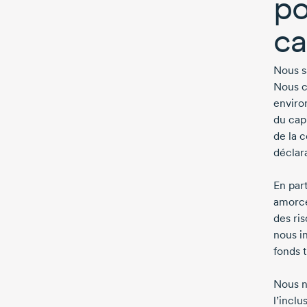
po
ca
Nous sa
Nous c
enviro
du cap
de la 
déclar
En part
amorcé
des ris
nous i
fonds t
Nous n
l’incl