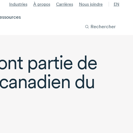
Industries
À propos
Carrières
Nous joindre
EN
essources
Rechercher
ont partie de
r canadien du