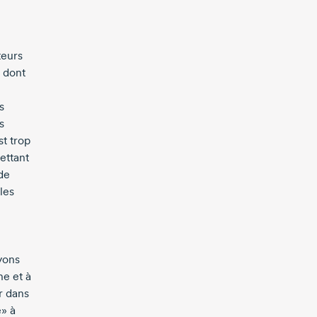
teurs
 dont
s
s
st trop
ettant
de
les
yons
he et à
r dans
e» à