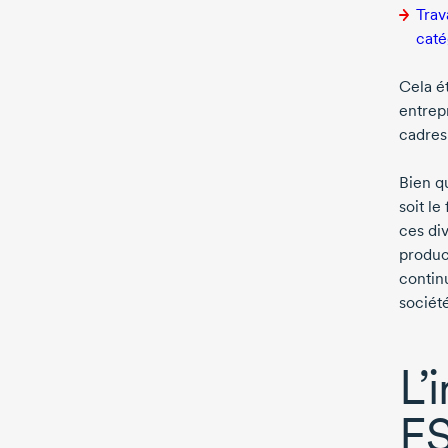
Trav
caté
Cela é
entrep
cadres
Bien q
soit l
ces div
produc
contin
sociét
L’
ES