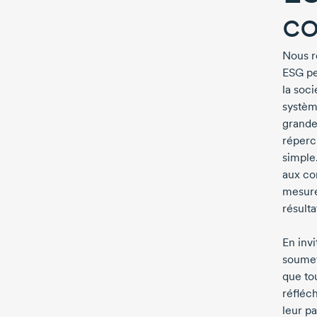
co
Nous r
ESG pe
la soci
systèm
grande
réperc
simple
aux co
mesure
résulta
En inv
soumet
que to
réfléch
leur pa