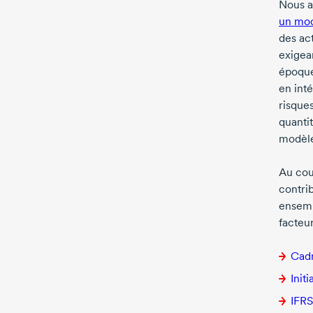
Nous a
un mod
des ac
exigean
époque
en int
risque
quantit
modèle
Au cour
contrib
ensemb
facteu
Cadr
Init
IFRS