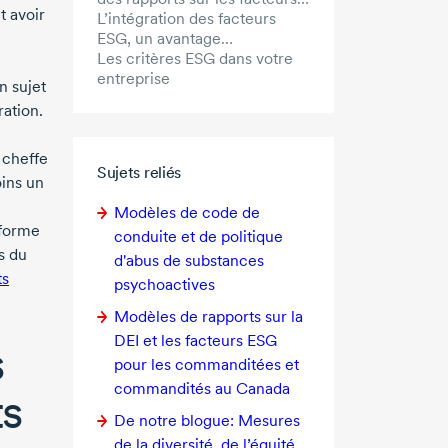
t avoir
ESG dans le secteur canadien
L’intégration des facteurs
du capital de risque
ESG, un avantage
concurrentiel
Les critères ESG dans votre
entreprise
n sujet
ration.
 cheffe
Sujets reliés
oins un
Modèles de code de
 forme
conduite et de politique
s du
d'abus de substances
ts
psychoactives
Modèles de rapports sur la
DEI et les facteurs ESG
s
pour les commanditées et
commandités au Canada
ts
De notre blogue: Mesures
de la diversité, de l’équité