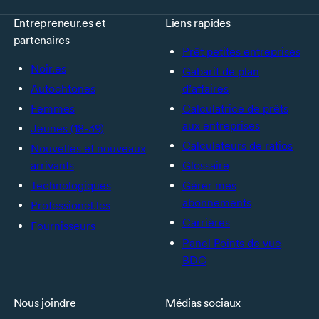
Entrepreneur.es et
Liens rapides
partenaires
Prêt petites entreprises
Noir.es
Gabarit de plan
Autochtones
d’affaires
Femmes
Calculatrice de prêts
aux entreprises
Jeunes (18-39)
Calculateurs de ratios
Nouvelles et nouveaux
arrivants
Glossaire
Technologiques
Gérer mes
abonnements
Professionel.les
Carrières
Fournisseurs
Panel Points de vue
BDC
Nous joindre
Médias sociaux