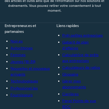
des articles et outils ainsi que de l’information sur nos solutions et
événements. Vous pouvez retirer votre consentement à tout
moment.
Entrepreneur.es et
Liens rapides
partenaires
Prêt petites entreprises
Noir.es
Gabarit de plan
Autochtones
d’affaires
Femmes
Calculatrice de prêts
aux entreprises
Jeunes (18-39)
Calculateurs de ratios
Nouvelles et nouveaux
arrivants
Glossaire
Technologiques
Gérer mes
abonnements
Professionel.les
Carrières
Fournisseurs
Panel Points de vue
BDC