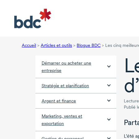
Accueil
>
Articles et outils
>
Blogue BDC
>
Les cinq meilleur
L
Démarrer ou acheter une
entreprise
d
Stratégie et planification
Argent et finance
Lecture
Publié l
Marketing, ventes et
Part
exportation
L’été 
Gestion du personnel