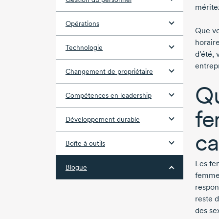
mérite
Opérations
Que vo
horair
Technologie
d’été,
entrep
Changement de propriétaire
Qu
Compétences en leadership
fe
Développement durable
ca
Boîte à outils
Les fe
Blogue
femmes
respon
reste d
des se