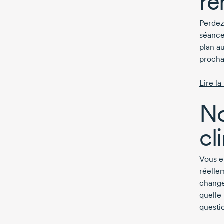
re
Perdez
séanc
plan au
procha
Lire la
No
cl
Vous e
réelle
change
quelle
questi