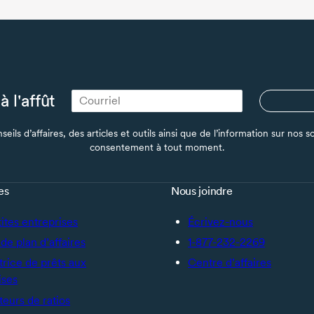
à l'affût
seils d’affaires, des articles et outils ainsi que de l’information sur no
consentement à tout moment.
es
Nous joindre
tites entreprises
Écrivez-nous
de plan d’affaires
1-877-232-2269
trice de prêts aux
Centre d’affaires
ises
teurs de ratios