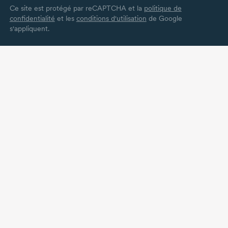
Ce site est protégé par reCAPTCHA et la
politique de
confidentialité
et les
conditions d'utilisation
de Google
s'appliquent.