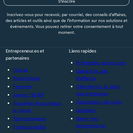
S'inscrire
Inscrivez-vous pour recevoir, par courriel, des conseils d’affaires,
des articles et outils ainsi que de l’information sur nos solutions et
événements. Vous pouvez retirer votre consentement à tout
moment.
Entrepreneur.es et
Liens rapides
partenaires
Prêt petites entreprises
Noir.es
Gabarit de plan
Autochtones
d’affaires
Femmes
Calculatrice de prêts
aux entreprises
Jeunes (18-39)
Calculateurs de ratios
Nouvelles et nouveaux
arrivants
Glossaire
Technologiques
Gérer mes
abonnements
Professionel.les