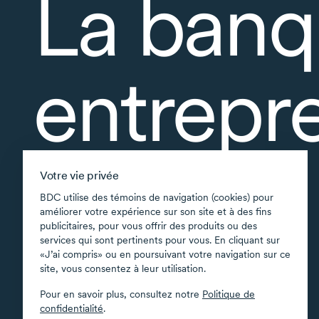
La banq
entrepr
À propos
Votre vie privée
Accessibilité
BDC utilise des témoins de navigation (cookies) pour
améliorer votre expérience sur son site et à des fins
Applications soutenues
publicitaires, pour vous offrir des produits ou des
Carte du site
services qui sont pertinents pour vous. En cliquant sur
«J’ai compris» ou en poursuivant votre navigation sur ce
Conditions d’utilisation
site, vous consentez à leur utilisation.
Confidentialité
Pour en savoir plus, consultez notre
Politique de
Sécurité
confidentialité
.
Transparence