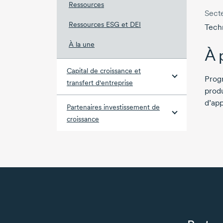
Ressources
Secte
Ressources ESG et DEI
Techn
À la une
À 
Capital de croissance et
Progr
transfert d'entreprise
produ
d’app
Partenaires investissement de
croissance