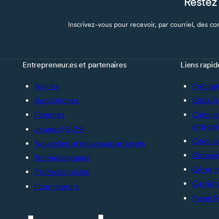
Restez 
Inscrivez-vous pour recevoir, par courriel, des con
Entrepreneur.es et partenaires
Liens rapid
Noir.es
Prêt pe
Autochtones
Gabarit 
Femmes
Calcula
entrepr
Jeunes (18-39)
Calcula
Nouvelles et nouveaux arrivants
Glossai
Technologiques
Gérer 
Professionel.les
Carrièr
Fournisseurs
Panel P