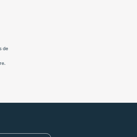
s de
re.