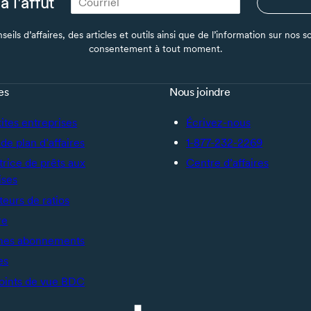
à l'affût
seils d’affaires, des articles et outils ainsi que de l’information sur no
consentement à tout moment.
es
Nous joindre
tites entreprises
Écrivez-nous
de plan d’affaires
1-877-232-2269
trice de prêts aux
Centre d’affaires
ises
teurs de ratios
re
mes abonnements
es
oints de vue BDC