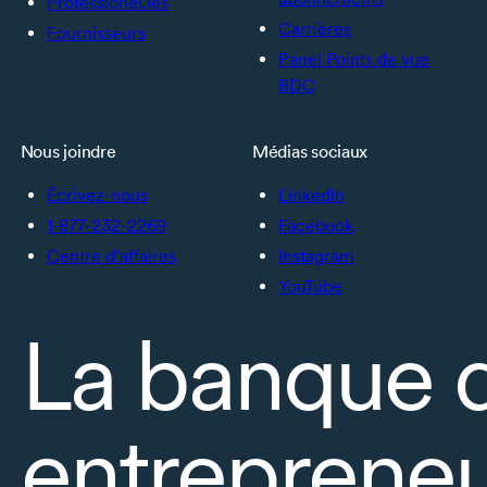
Professionel.les
Carrières
Fournisseurs
Panel Points de vue
BDC
Nous joindre
Médias sociaux
Écrivez-nous
LinkedIn
1-877-232-2269
Facebook
Centre d’affaires
Instagram
YouTube
La banque 
entrepreneu