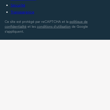
Sécurité
Transparence
Ce site est protégé par reCAPTCHA et la
politique de
confidentialité
et les
conditions d'utilisation
de Google
s'appliquent.