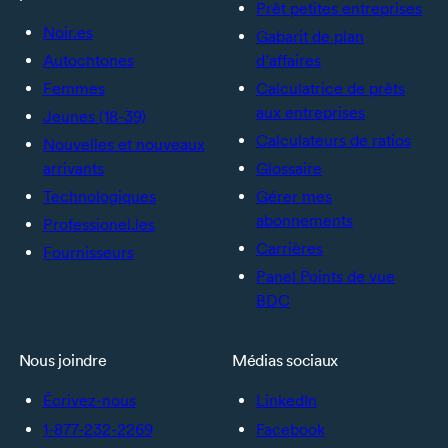
Prêt petites entreprises
Noir.es
Gabarit de plan
Autochtones
d’affaires
Femmes
Calculatrice de prêts
aux entreprises
Jeunes (18-39)
Calculateurs de ratios
Nouvelles et nouveaux
arrivants
Glossaire
Technologiques
Gérer mes
abonnements
Professionel.les
Carrières
Fournisseurs
Panel Points de vue
BDC
Nous joindre
Médias sociaux
Écrivez-nous
LinkedIn
1-877-232-2269
Facebook