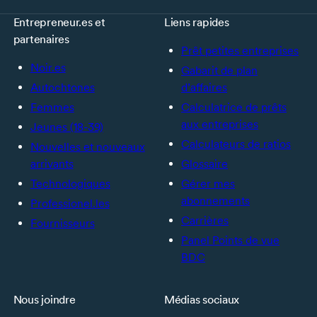
Entrepreneur.es et
Liens rapides
partenaires
Prêt petites entreprises
Noir.es
Gabarit de plan
Autochtones
d’affaires
Femmes
Calculatrice de prêts
aux entreprises
Jeunes (18-39)
Calculateurs de ratios
Nouvelles et nouveaux
arrivants
Glossaire
Technologiques
Gérer mes
abonnements
Professionel.les
Carrières
Fournisseurs
Panel Points de vue
BDC
Nous joindre
Médias sociaux