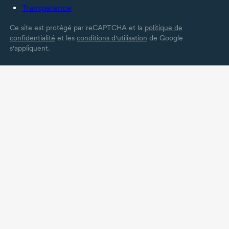
Transparence
Ce site est protégé par reCAPTCHA et la
politique de
confidentialité
et les
conditions d'utilisation
de Google
s'appliquent.