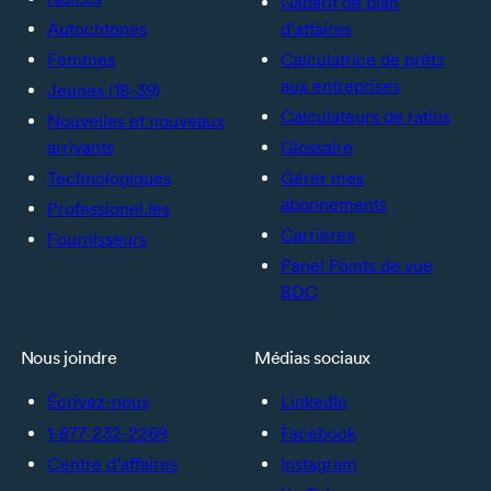
Gabarit de plan
Autochtones
d’affaires
Femmes
Calculatrice de prêts
aux entreprises
Jeunes (18-39)
Calculateurs de ratios
Nouvelles et nouveaux
arrivants
Glossaire
Technologiques
Gérer mes
abonnements
Professionel.les
Carrières
Fournisseurs
Panel Points de vue
BDC
Nous joindre
Médias sociaux
Écrivez-nous
LinkedIn
1-877-232-2269
Facebook
Centre d’affaires
Instagram