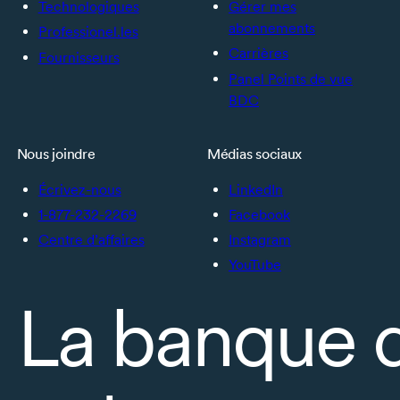
Technologiques
Gérer mes
abonnements
Professionel.les
Carrières
Fournisseurs
Panel Points de vue
BDC
Nous joindre
Médias sociaux
Écrivez-nous
LinkedIn
1-877-232-2269
Facebook
Centre d’affaires
Instagram
YouTube
La banque 