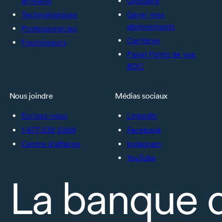
arrivants
Glossaire
Technologiques
Gérer mes
abonnements
Professionel.les
Carrières
Fournisseurs
Panel Points de vue
BDC
Nous joindre
Médias sociaux
Écrivez-nous
LinkedIn
1-877-232-2269
Facebook
Centre d’affaires
Instagram
YouTube
La banque 