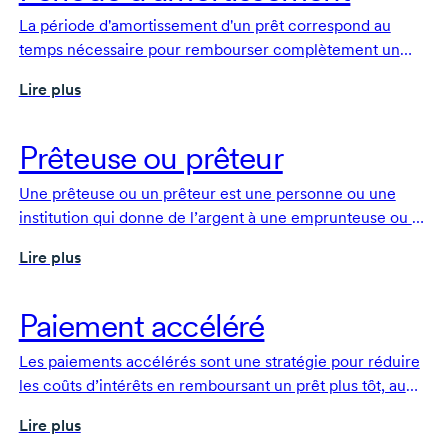
La période d'amortissement d'un prêt correspond au
temps nécessaire pour rembourser complètement un
prêt, soit le capital et les intérêts.
Lire plus
Prêteuse ou prêteur
Une prêteuse ou un prêteur est une personne ou une
institution qui donne de l’argent à une emprunteuse ou à
un emprunteur dans l’attente d’un remboursement,
Lire plus
généralement avec intérêts, selon des modalités
convenues.
Paiement accéléré
Les paiements accélérés sont une stratégie pour réduire
les coûts d’intérêts en remboursant un prêt plus tôt, au
moyen de paiements plus importants ou plus fréquents
Lire plus
ou de paiements supplémentaires.