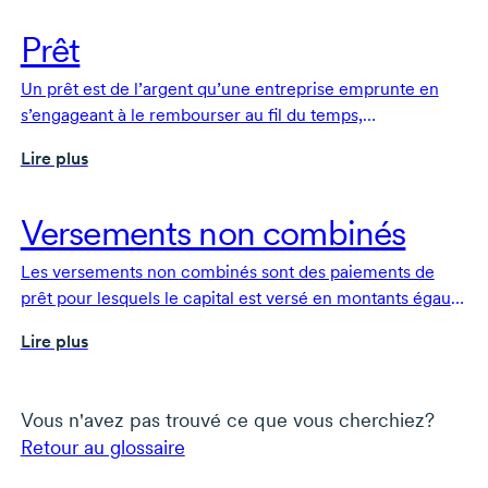
Prêt
Un prêt est de l’argent qu’une entreprise emprunte en
s’engageant à le rembourser au fil du temps,
habituellement avec intérêts et selon des modalités
Lire plus
convenues.
Versements non combinés
Les versements non combinés sont des paiements de
prêt pour lesquels le capital est versé en montants égaux
par mois, ce qui réduit les coûts d’intérêts globaux.
Lire plus
Vous n'avez pas trouvé ce que vous cherchiez?
Retour au glossaire