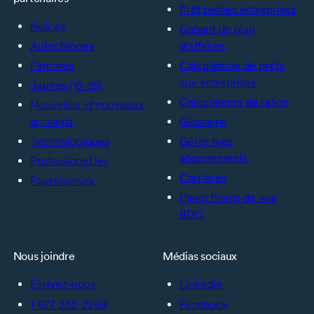
Prêt petites entreprises
Noir.es
Gabarit de plan
Autochtones
d’affaires
Femmes
Calculatrice de prêts
aux entreprises
Jeunes (18-39)
Calculateurs de ratios
Nouvelles et nouveaux
arrivants
Glossaire
Technologiques
Gérer mes
abonnements
Professionel.les
Carrières
Fournisseurs
Panel Points de vue
BDC
Nous joindre
Médias sociaux
Écrivez-nous
LinkedIn
1-877-232-2269
Facebook