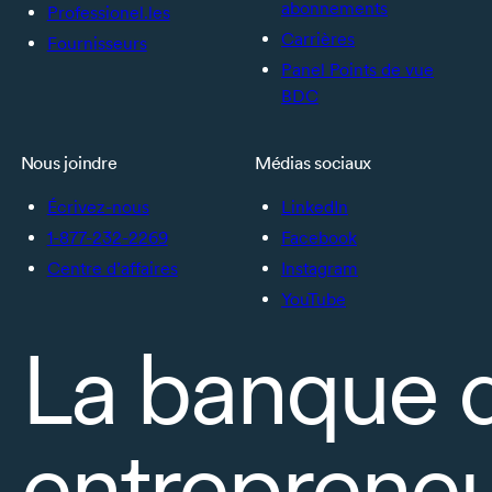
abonnements
Professionel.les
Carrières
Fournisseurs
Panel Points de vue
BDC
Nous joindre
Médias sociaux
Écrivez-nous
LinkedIn
1-877-232-2269
Facebook
Centre d’affaires
Instagram
YouTube
La banque 
entrepreneu