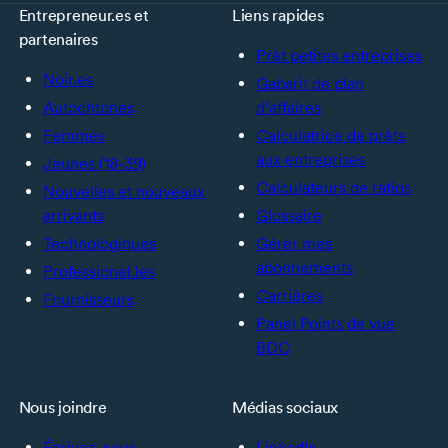
Entrepreneur.es et
Liens rapides
partenaires
Prêt petites entreprises
Noir.es
Gabarit de plan
Autochtones
d’affaires
Femmes
Calculatrice de prêts
aux entreprises
Jeunes (18-39)
Calculateurs de ratios
Nouvelles et nouveaux
arrivants
Glossaire
Technologiques
Gérer mes
abonnements
Professionel.les
Carrières
Fournisseurs
Panel Points de vue
BDC
Nous joindre
Médias sociaux
Écrivez-nous
LinkedIn