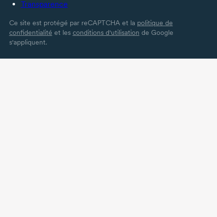
Transparence
Ce site est protégé par reCAPTCHA et la
politique de
confidentialité
et les
conditions d'utilisation
de Google
s'appliquent.