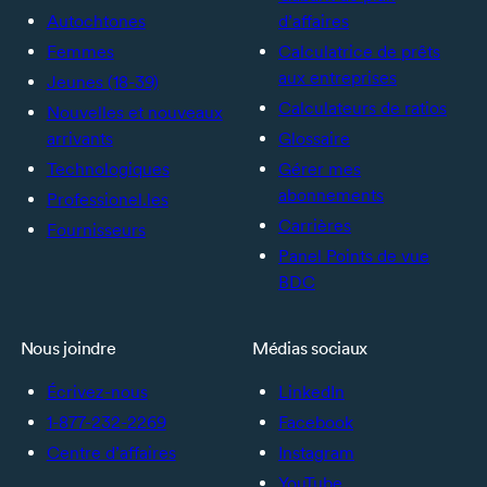
Autochtones
d’affaires
Femmes
Calculatrice de prêts
aux entreprises
Jeunes (18-39)
Calculateurs de ratios
Nouvelles et nouveaux
arrivants
Glossaire
Technologiques
Gérer mes
abonnements
Professionel.les
Carrières
Fournisseurs
Panel Points de vue
BDC
Nous joindre
Médias sociaux
Écrivez-nous
LinkedIn
1-877-232-2269
Facebook
Centre d’affaires
Instagram
YouTube