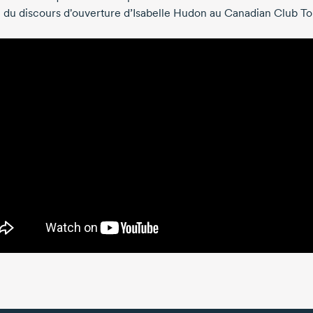
 du discours d'ouverture
d’Isabelle Hudon
au Canadian Club To