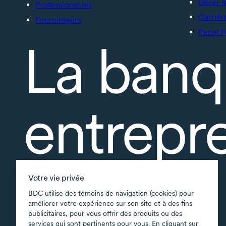
Gérer 
Professionel.les
Carrièr
Fournisseurs
Panel P
La banq
entrepr
À propos
Votre vie privée
Accessibilité
BDC utilise des témoins de navigation (cookies) pour
améliorer votre expérience sur son site et à des fins
Applications soutenues
publicitaires, pour vous offrir des produits ou des
Carte du site
services qui sont pertinents pour vous. En cliquant sur