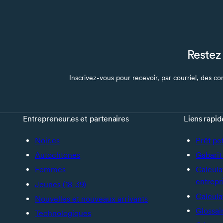
Restez 
Inscrivez-vous pour recevoir, par courriel, des con
Entrepreneur.es et partenaires
Liens rapid
Noir.es
Prêt pe
Autochtones
Gabarit 
Femmes
Calcula
entrepr
Jeunes (18-39)
Calcula
Nouvelles et nouveaux arrivants
Glossai
Technologiques