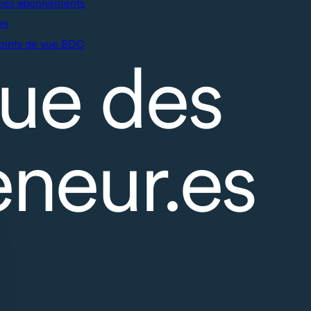
mes abonnements
es
oints de vue BDC
ue des
eneur.es