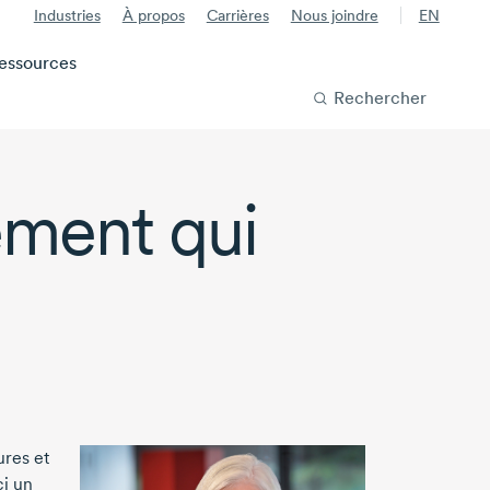
Industries
À propos
Carrières
Nous joindre
EN
essources
Rechercher
ement qui
res et
ci un