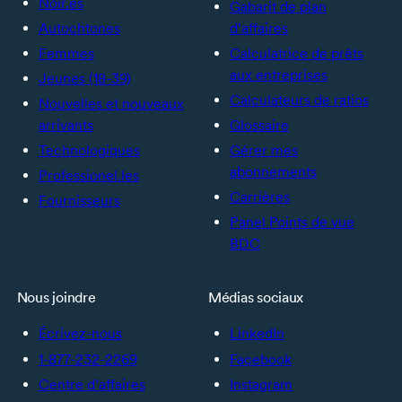
Noir.es
Gabarit de plan
Autochtones
d’affaires
Femmes
Calculatrice de prêts
aux entreprises
Jeunes (18-39)
Calculateurs de ratios
Nouvelles et nouveaux
arrivants
Glossaire
Technologiques
Gérer mes
abonnements
Professionel.les
Carrières
Fournisseurs
Panel Points de vue
BDC
Nous joindre
Médias sociaux
Écrivez-nous
LinkedIn
1-877-232-2269
Facebook
Centre d’affaires
Instagram