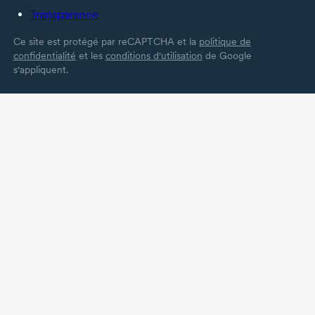
Transparence
Ce site est protégé par reCAPTCHA et la
politique de
confidentialité
et les
conditions d'utilisation
de Google
s'appliquent.