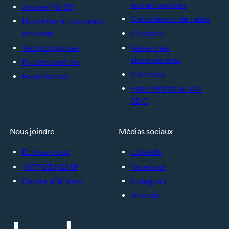
aux entreprises
Jeunes (18-39)
Calculateurs de ratios
Nouvelles et nouveaux
arrivants
Glossaire
Technologiques
Gérer mes
abonnements
Professionel.les
Carrières
Fournisseurs
Panel Points de vue
BDC
Nous joindre
Médias sociaux
Écrivez-nous
LinkedIn
1-877-232-2269
Facebook
Centre d’affaires
Instagram
YouTube