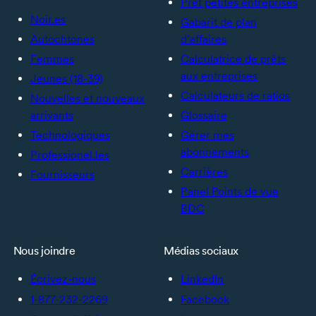
Prêt petites entreprises
Noir.es
Gabarit de plan
Autochtones
d’affaires
Femmes
Calculatrice de prêts
aux entreprises
Jeunes (18-39)
Calculateurs de ratios
Nouvelles et nouveaux
arrivants
Glossaire
Technologiques
Gérer mes
abonnements
Professionel.les
Carrières
Fournisseurs
Panel Points de vue
BDC
Nous joindre
Médias sociaux
Écrivez-nous
LinkedIn
1-877-232-2269
Facebook