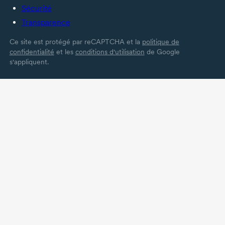
Sécurité
Transparence
Ce site est protégé par reCAPTCHA et la
politique de
confidentialité
et les
conditions d'utilisation
de Google
s'appliquent.