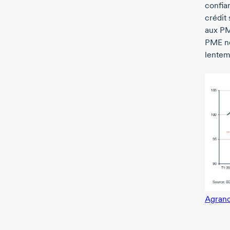
confia
crédit 
aux PM
PME ne
lentem
Agrand