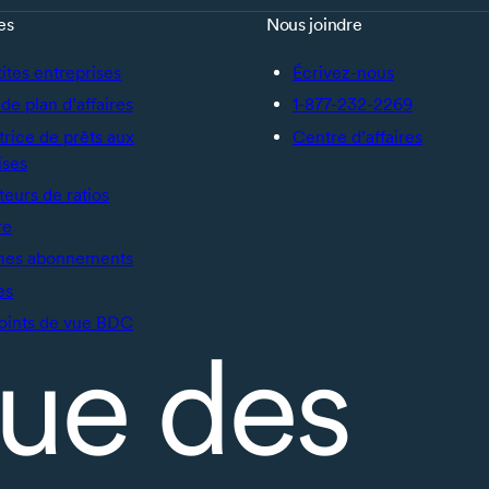
es
Nous joindre
tites entreprises
Écrivez-nous
de plan d’affaires
1-877-232-2269
trice de prêts aux
Centre d’affaires
ises
teurs de ratios
re
mes abonnements
es
oints de vue BDC
ue des