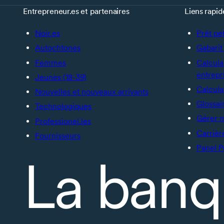
Entrepreneur.es et partenaires
Liens rapid
Noir.es
Prêt pe
Autochtones
Gabarit 
Femmes
Calcula
entrepr
Jeunes (18-39)
Calcula
Nouvelles et nouveaux arrivants
Glossai
Technologiques
Gérer 
Professionel.les
Carrièr
Fournisseurs
Panel P
La banq