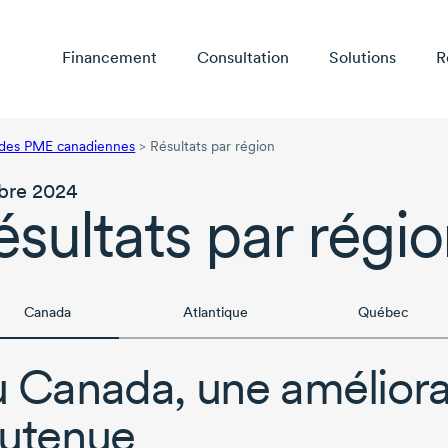
Financement
Consultation
Solutions
R
 des PME canadiennes
>
Résultats par région
bre 2024
ésultats par régi
Canada
Atlantique
Québec
 Canada, une améliorat
utenue