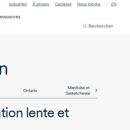
Industries
À propos
Carrières
Nous joindre
EN
essources
Rechercher
on
Manitoba et
Ontario
Albe
Saskatchewan
ion lente et