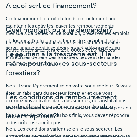
À quoi sert ce financement?
Ce financement fournit du fonds de roulement pour
maintenir les activités, payer les remboursements
Quel montant
puis-je
demander?
mensuels de dettes ou de location, préserver les emplois
et donner à l’entreprise le temps de s’adapter. Il doit
Les entreprises manufacturières du secteur forestier
servir uniquement à soutenir les activités menées au
peuvent demander entre
250 000 $ et 25 M$
. Les
Le soutien à la trésorerie
est-il
le
Canada.
entreprises de services forestiers peuvent demander
même pour tous les
sous-secteurs
entre
250 000 $ et 10 M$
.
forestiers?
Non, il varie légèrement selon votre
sous-secteur
. Si vous
êtes un fabricant du secteur forestier et que vous
Les conditions de remboursement
exercez vos activités dans des scieries, des installations
sont-elles
les mêmes pour toutes
de refabrication du bois, des usines de pâtes et papiers ou
les entreprises?
des usines de produits du bois finis, vous devez répondre
à des critères spécifiques:
Non. Les conditions varient selon le sous-secteur. Les
entreprises de fabrication bénéficient généralement d’un