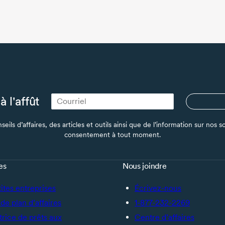
à l'affût
seils d’affaires, des articles et outils ainsi que de l’information sur no
consentement à tout moment.
es
Nous joindre
tites entreprises
Écrivez-nous
de plan d’affaires
1-877-232-2269
trice de prêts aux
Centre d’affaires