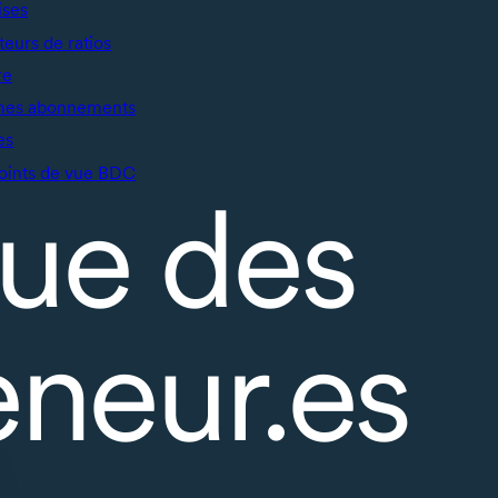
ises
teurs de ratios
re
mes abonnements
es
oints de vue BDC
ue des
eneur.es