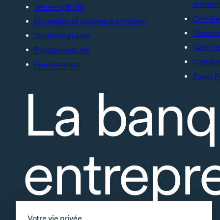
entrepr
Jeunes (18-39)
Calcula
Nouvelles et nouveaux arrivants
Glossai
Technologiques
Gérer 
Professionel.les
Carrièr
Fournisseurs
Panel P
La banq
entrepr
À propos
Votre vie privée