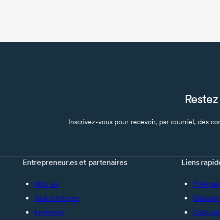
Restez 
Inscrivez-vous pour recevoir, par courriel, des con
Entrepreneur.es et partenaires
Liens rapid
Noir.es
Prêt pe
Autochtones
Gabarit 
Femmes
Calcula