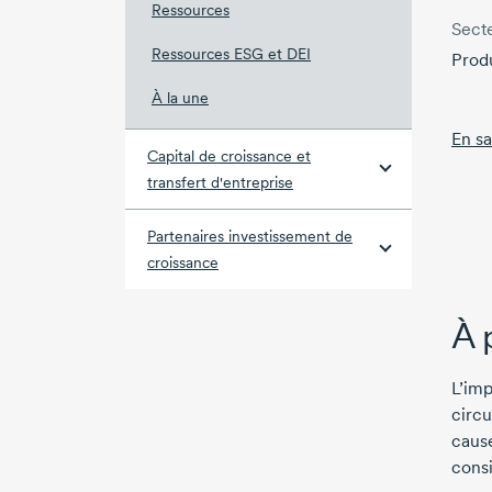
Ressources
Secte
Ressources ESG et DEI
Produ
À la une
En sa
Capital de croissance et
transfert d'entreprise
Partenaires investissement de
croissance
À 
L’imp
circu
causé
cons