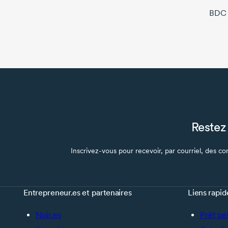
BDC C
Restez 
Inscrivez-vous pour recevoir, par courriel, des con
Entrepreneur.es et partenaires
Liens rapid
Noir.es
Prêt pe