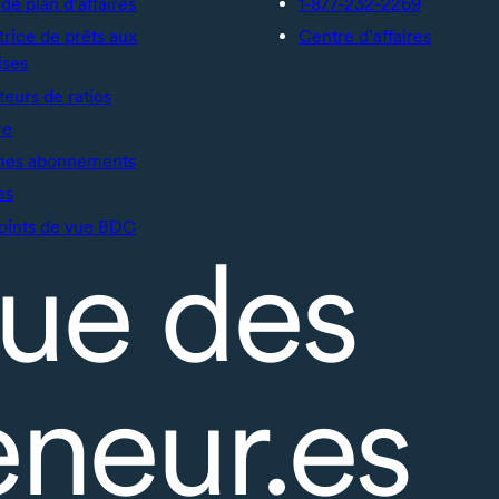
de plan d’affaires
1-877-232-2269
trice de prêts aux
Centre d’affaires
ises
teurs de ratios
re
mes abonnements
es
oints de vue BDC
ue des
eneur.es