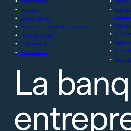
Autochtones
Gabarit 
Femmes
Calcula
entrepr
Jeunes (18-39)
Calcula
Nouvelles et nouveaux arrivants
Glossai
Technologiques
Gérer 
Professionel.les
Carrièr
Fournisseurs
Panel P
La banq
entrepr