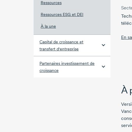
Ressources
Secte
Ressources ESG et DEI
Techn
télé
À la une
En sa
Capital de croissance et
transfert d'entreprise
Partenaires investissement de
croissance
À 
Versi
Vanco
cons
serv