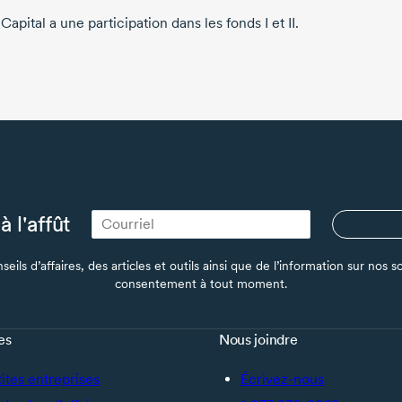
apital a une participation dans les fonds I et II.
à l'affût
seils d’affaires, des articles et outils ainsi que de l’information sur no
consentement à tout moment.
es
Nous joindre
tites entreprises
Écrivez-nous