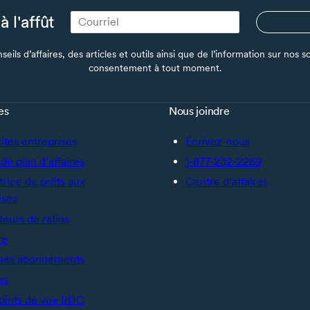
à l'affût
seils d’affaires, des articles et outils ainsi que de l’information sur no
consentement à tout moment.
es
Nous joindre
tites entreprises
Écrivez-nous
de plan d’affaires
1-877-232-2269
trice de prêts aux
Centre d’affaires
ises
teurs de ratios
re
mes abonnements
es
oints de vue BDC