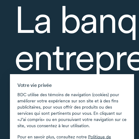
La banq
entrepr
À propos
Votre vie privée
Accessibilité
BDC utilise des témoins de navigation (cookies) pour
améliorer votre expérience sur son site et à des fins
Applications soutenues
publicitaires, pour vous offrir des produits ou des
Carte du site
services qui sont pertinents pour vous. En cliquant sur
«J’ai compris» ou en poursuivant votre navigation sur ce
Conditions d’utilisation
site, vous consentez à leur utilisation.
Confidentialité
Pour en savoir plus, consultez notre
Politique de
Sécurité