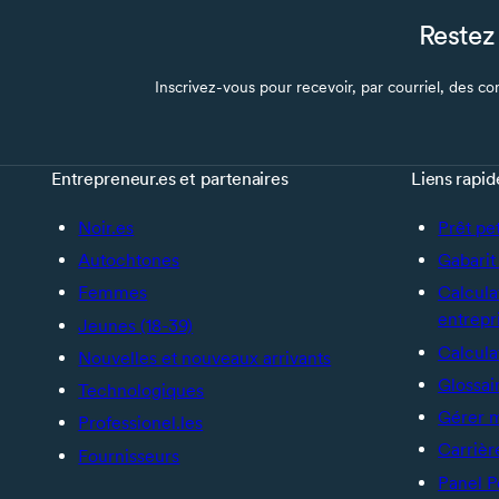
Restez 
Inscrivez-vous pour recevoir, par courriel, des con
Entrepreneur.es et partenaires
Liens rapid
Noir.es
Prêt pe
Autochtones
Gabarit 
Femmes
Calcula
entrepr
Jeunes (18-39)
Calcula
Nouvelles et nouveaux arrivants
Glossai
Technologiques
Gérer 
Professionel.les
Carrièr
Fournisseurs
Panel P