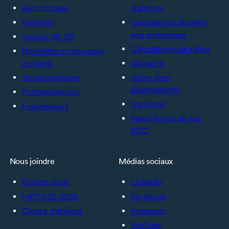
Autochtones
d’affaires
Femmes
Calculatrice de prêts
aux entreprises
Jeunes (18-39)
Calculateurs de ratios
Nouvelles et nouveaux
arrivants
Glossaire
Technologiques
Gérer mes
abonnements
Professionel.les
Carrières
Fournisseurs
Panel Points de vue
BDC
Nous joindre
Médias sociaux
Écrivez-nous
LinkedIn
1-877-232-2269
Facebook
Centre d’affaires
Instagram
YouTube