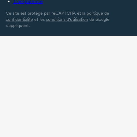
Transparence
Ce site est protégé par reCAPTCHA et la
politique de
confidentialité
et les
conditions d'utilisation
de Google
s'appliquent.