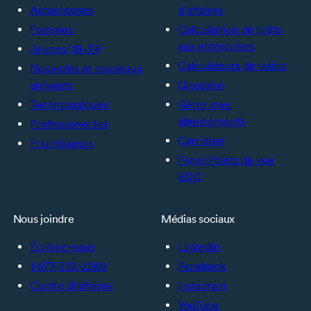
Autochtones
d’affaires
Femmes
Calculatrice de prêts
aux entreprises
Jeunes (18-39)
Calculateurs de ratios
Nouvelles et nouveaux
arrivants
Glossaire
Technologiques
Gérer mes
abonnements
Professionel.les
Carrières
Fournisseurs
Panel Points de vue
BDC
Nous joindre
Médias sociaux
Écrivez-nous
LinkedIn
1-877-232-2269
Facebook
Centre d’affaires
Instagram
YouTube