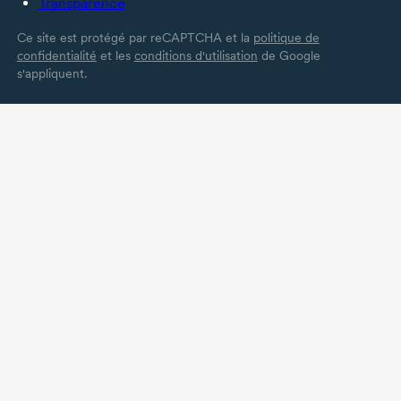
Transparence
Ce site est protégé par reCAPTCHA et la
politique de
confidentialité
et les
conditions d'utilisation
de Google
s'appliquent.