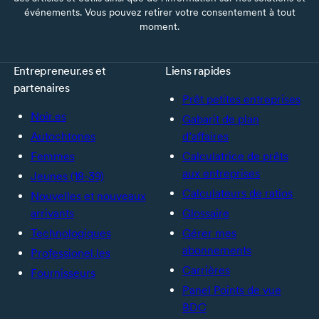
événements. Vous pouvez retirer votre consentement à tout
moment.
Entrepreneur.es et
Liens rapides
partenaires
Prêt petites entreprises
Noir.es
Gabarit de plan
Autochtones
d’affaires
Femmes
Calculatrice de prêts
aux entreprises
Jeunes (18-39)
Calculateurs de ratios
Nouvelles et nouveaux
arrivants
Glossaire
Technologiques
Gérer mes
abonnements
Professionel.les
Carrières
Fournisseurs
Panel Points de vue
BDC