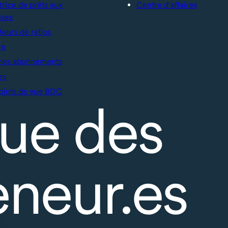
trice de prêts aux
Centre d’affaires
ises
teurs de ratios
re
mes abonnements
es
oints de vue BDC
ue des
eneur.es