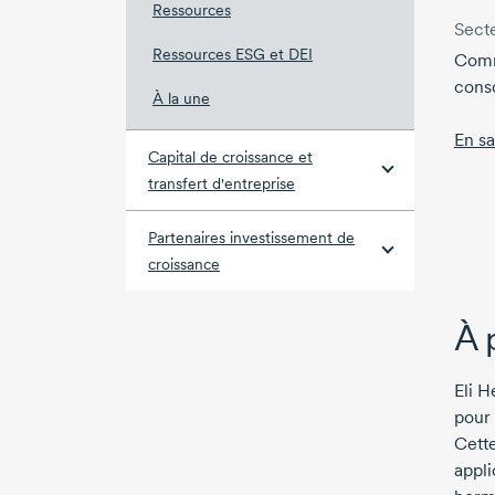
Ressources
Secte
Ressources ESG et DEI
Comm
cons
À la une
En sa
Capital de croissance et
transfert d'entreprise
Partenaires investissement de
croissance
À 
Eli H
pour 
Cette
appli