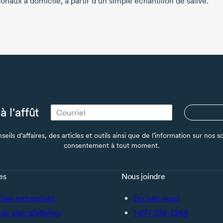
naux à domicile, à partir d’un simple échantillon de salive.
à l'affût
seils d’affaires, des articles et outils ainsi que de l’information sur no
consentement à tout moment.
es
Nous joindre
tites entreprises
Écrivez-nous
de plan d’affaires
1-877-232-2269