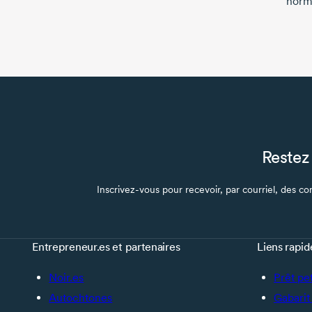
hormo
Restez 
Inscrivez-vous pour recevoir, par courriel, des con
Entrepreneur.es et partenaires
Liens rapid
Noir.es
Prêt pe
Autochtones
Gabarit 