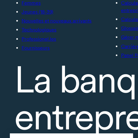
Femmes
Calcula
entrepr
Jeunes (18-39)
Calcula
Nouvelles et nouveaux arrivants
Glossai
Technologiques
Gérer 
Professionel.les
Carrièr
Fournisseurs
Panel P
La banq
entrepr