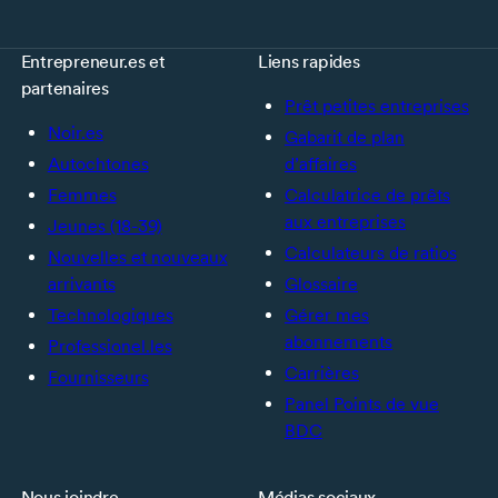
Entrepreneur.es et
Liens rapides
partenaires
Prêt petites entreprises
Noir.es
Gabarit de plan
Autochtones
d’affaires
Femmes
Calculatrice de prêts
aux entreprises
Jeunes (18-39)
Calculateurs de ratios
Nouvelles et nouveaux
arrivants
Glossaire
Technologiques
Gérer mes
abonnements
Professionel.les
Carrières
Fournisseurs
Panel Points de vue
BDC
Nous joindre
Médias sociaux