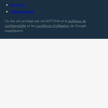
Sécurité
Transparence
Ce site est protégé par reCAPTCHA et la
politique de
confidentialité
et les
conditions d'utilisation
de Google
s'appliquent.