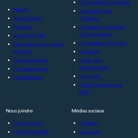
Prêt petites entreprises
Noir.es
Gabarit de plan
Autochtones
d’affaires
Femmes
Calculatrice de prêts
aux entreprises
Jeunes (18-39)
Calculateurs de ratios
Nouvelles et nouveaux
arrivants
Glossaire
Technologiques
Gérer mes
abonnements
Professionel.les
Carrières
Fournisseurs
Panel Points de vue
BDC
Nous joindre
Médias sociaux
Écrivez-nous
LinkedIn
1-877-232-2269
Facebook