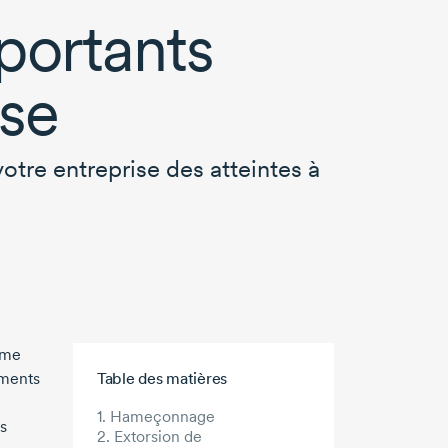
portants
ise
otre entreprise des atteintes à
mme
Aller au contenu principal
ements
Table des matières
1. Hameçonnage
s
2. Extorsion de