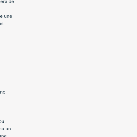
dera de
re
une
es
une
ou
 ou un
une