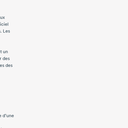
aux
iciel
. Les
st un
r des
es des
re d’une