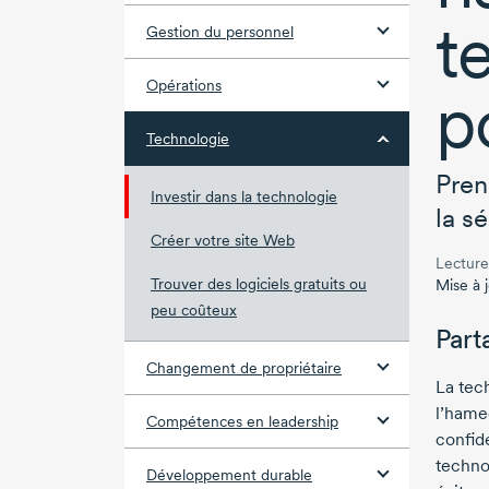
t
Gestion du personnel
Opérations
p
Technologie
Pren
Investir dans la technologie
la sé
Créer votre site Web
Lecture
Trouver des logiciels gratuits ou
Mise à 
peu coûteux
Part
Changement de propriétaire
La tec
l’hame
Compétences en leadership
confid
techno
Développement durable