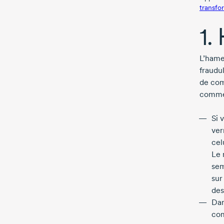
transfo
1.
L’hame
fraudu
de com
commen
Si 
ver
cel
Le 
sem
sur
des
Dan
com