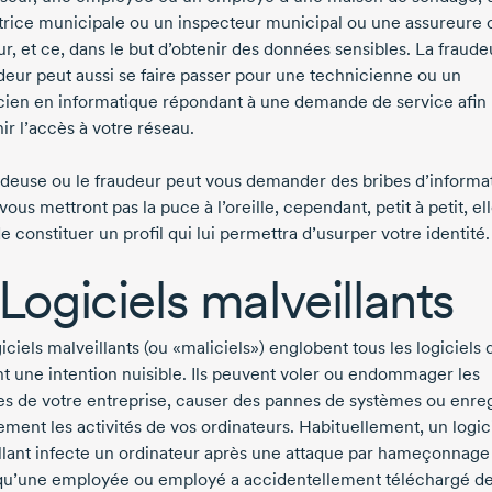
trice municipale ou un inspecteur municipal ou une assureure 
ur, et ce, dans le but d’obtenir des données sensibles. La fraud
udeur peut aussi se faire passer pour une technicienne ou un
cien en informatique répondant à une demande de service afin
ir l’accès à votre réseau.
udeuse ou le fraudeur peut vous demander des bribes d’informa
vous mettront pas la puce à l’oreille, cependant, petit à petit, ell
e constituer un profil qui lui permettra d’usurper votre identité.
 Logiciels malveillants
iciels malveillants (ou «maliciels») englobent tous les logiciels 
t une intention nuisible. Ils peuvent voler ou endommager les
s de votre entreprise, causer des pannes de systèmes ou enreg
ement les activités de vos ordinateurs. Habituellement, un logic
llant infecte un ordinateur après une attaque par hameçonnage
qu’une employée ou employé a accidentellement téléchargé d