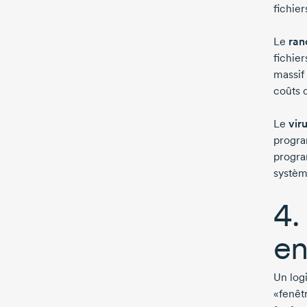
fichier
Le
ran
fichie
massif
coûts d
Le
vir
progra
progra
systèm
4.
en
Un logi
«fenêtr