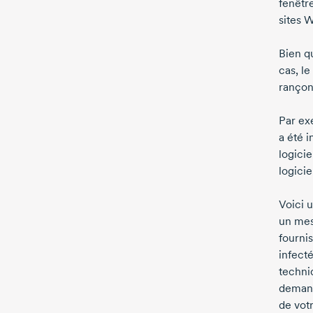
fenêtre
sites 
Bien qu
cas, le
rançong
Par ex
a été 
logicie
logicie
Voici u
un mes
fourni
infect
techni
demand
de votr