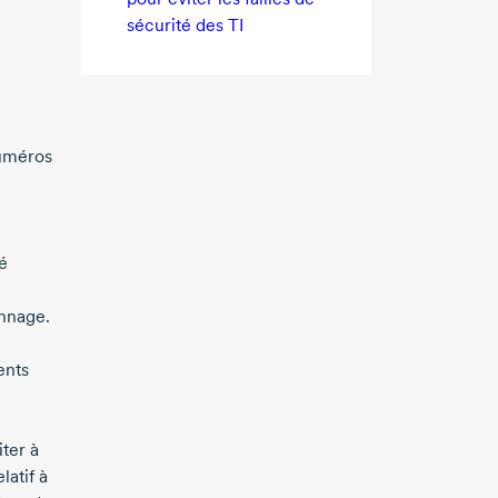
sécurité des TI
numéros
é
onnage.
ents
ter à
atif à