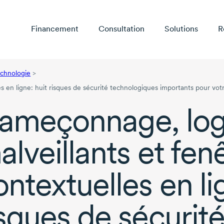
Financement
Consultation
Solutions
R
technologie
>
s en ligne: huit risques de sécurité technologiques importants pour vot
ameçonnage, logi
alveillants et fen
ontextuelles en li
isques de sécurit