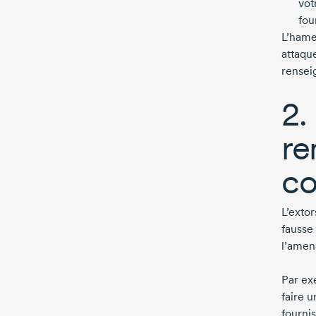
vot
fou
L’hame
attaque
rensei
2.
re
co
L’exto
fausse
l’amen
Par ex
faire 
fourni