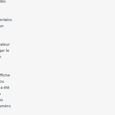
 des
ertains
’un
nateur
ger le
n
ffiche
 ou
 a été
n
us
numéro