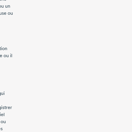
ou un
euse ou
tion
e ou il
qui
istrer
iel
 ou
es