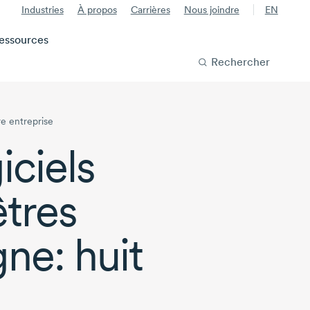
Industries
À propos
Carrières
Nous joindre
EN
essources
Rechercher
re entreprise
ciels
êtres
gne: huit
é