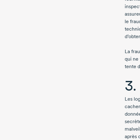
inspec
assure
le fra
techni
d’obten
La fra
qui ne 
tente d
3.
Les log
cachen
donnée
secrèt
malvei
après 