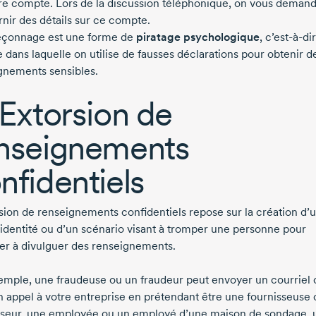
re compte. Lors de la discussion téléphonique, on vous deman
rnir des détails sur ce compte.
çonnage est une forme de
piratage psychologique
,
c’est-à-di
 dans laquelle on utilise de fausses déclarations pour obtenir d
gnements sensibles.
 Extorsion de
nseignements
nfidentiels
rsion de renseignements confidentiels repose sur la création d’
 identité ou d’un scénario visant à tromper une personne pour
er à divulguer des renseignements.
emple, une fraudeuse ou un fraudeur peut envoyer un courriel 
un appel à votre entreprise en prétendant être une fournisseuse
sseur, une employée ou un employé d’une maison de sondage, 