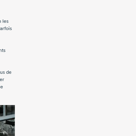
 les
arfois
nts
sus de
er
de