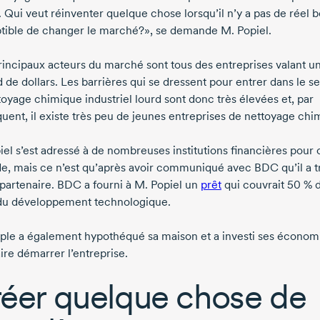
.
Qui veut réinventer quelque chose lorsqu’il n’y a pas de réel 
tible de changer le marché?», se demande
M. Popiel
.
rincipaux acteurs du marché sont tous des entreprises valant u
d de dollars. Les barrières qui se dressent pour entrer dans le s
toyage chimique industriel lourd sont donc très élevées et, par
uent, il existe très peu de jeunes entreprises de nettoyage chi
iel
s’est adressé à de nombreuses institutions financières pour 
ide, mais ce n’est qu’après avoir communiqué avec BDC qu’il a 
 partenaire. BDC a fourni à
M. Popiel
un
prêt
qui couvrait
50 %
d
du développement technologique.
ple a également hypothéqué sa maison et a investi ses économ
ire démarrer l’entreprise.
éer quelque chose de