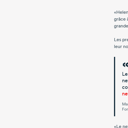
«Helenk
grâce 
grande
Les pr
leur n
Le
ne
co
ne
Mar
Fon
«Le ne