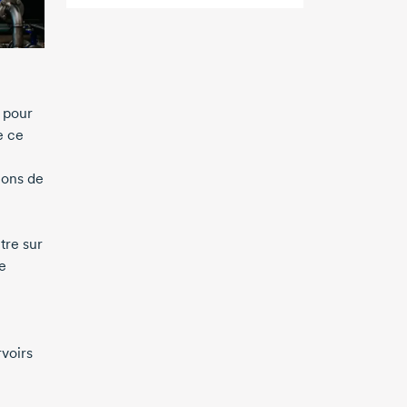
 pour
e ce
ions de
tre sur
e
rvoirs