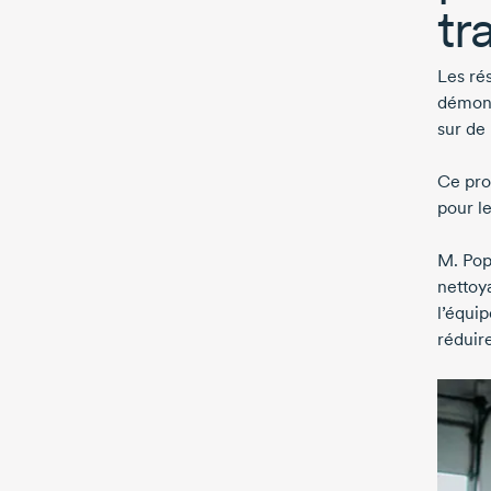
tr
Les ré
démonta
sur de
Ce pro
pour l
M. Pop
nettoya
l’équi
réduire