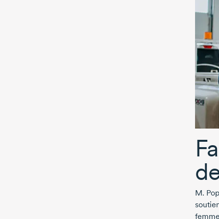
Fa
d
M. Pop
soutie
femme 