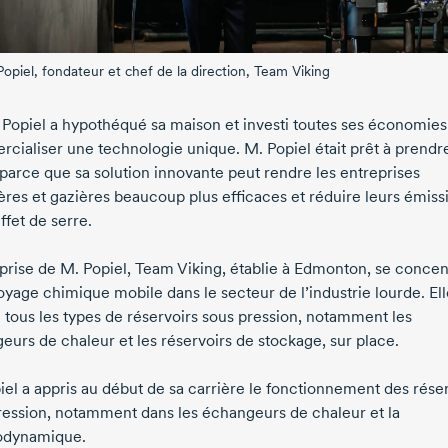
Popiel
, fondateur et chef de la direction,
Team Viking
 Popiel
a hypothéqué sa maison et investi toutes ses économies
cialiser une technologie unique.
M. Popiel
était prêt à prendr
 parce que sa solution innovante peut rendre les entreprises
ières et gazières beaucoup plus efficaces et réduire leurs émiss
ffet de serre.
eprise de
M. Popiel
,
Team Viking
, établie à Edmonton, se concen
oyage chimique mobile dans le secteur de l’industrie lourde. Ell
e tous les types de réservoirs sous pression, notamment les
eurs de chaleur et les réservoirs de stockage, sur place.
iel
a appris au début de sa carrière le fonctionnement des rése
ression, notamment dans les échangeurs de chaleur et la
odynamique.