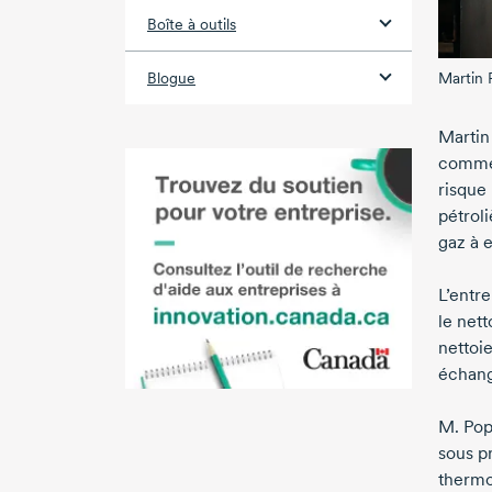
Boîte à outils
Martin 
Blogue
Martin
commer
risque
pétrol
gaz à e
L’entr
le nett
nettoi
échang
M. Pop
sous p
therm