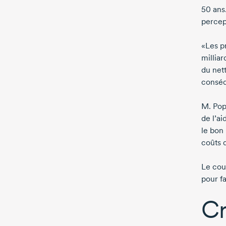
50 ans
percep
«Les p
milliar
du net
conséq
M. Pop
de l’a
le bon
coûts 
Le cou
pour fa
Cr