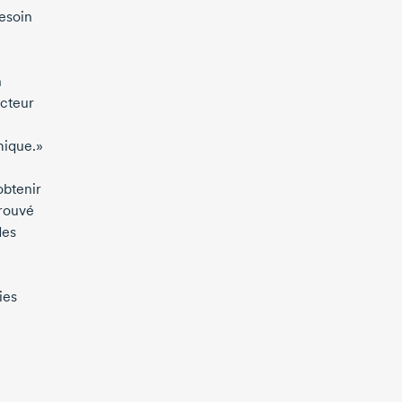
besoin
n
ecteur
mique.»
obtenir
trouvé
es
ies