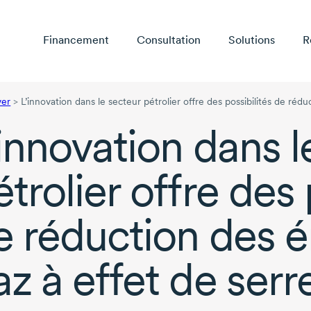
Financement
Consultation
Solutions
R
ver
>
L’innovation dans le secteur pétrolier offre des possibilités de réd
’innovation dans l
trolier offre des 
e réduction des é
az à effet de serr