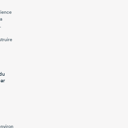
rience
 a
.
truire
 du
par
environ