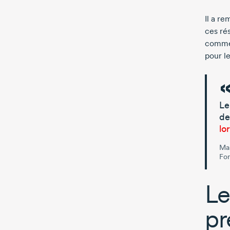
Il a r
ces ré
commen
pour le
Le
de
lo
Mar
Fon
Le
pr