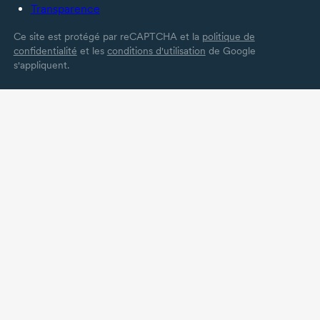
Transparence
Ce site est protégé par reCAPTCHA et la
politique de
confidentialité
et les
conditions d'utilisation
de Google
s'appliquent.