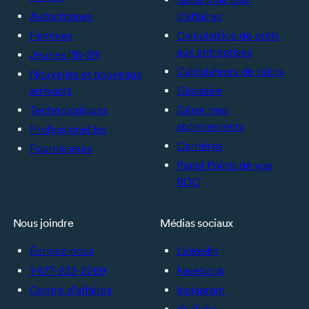
Autochtones
d’affaires
Femmes
Calculatrice de prêts
aux entreprises
Jeunes (18-39)
Calculateurs de ratios
Nouvelles et nouveaux
arrivants
Glossaire
Technologiques
Gérer mes
abonnements
Professionel.les
Carrières
Fournisseurs
Panel Points de vue
BDC
Nous joindre
Médias sociaux
Écrivez-nous
LinkedIn
1-877-232-2269
Facebook
Centre d’affaires
Instagram