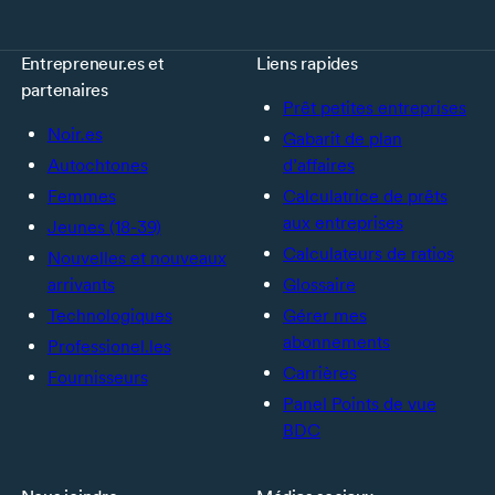
Entrepreneur.es et
Liens rapides
partenaires
Prêt petites entreprises
Noir.es
Gabarit de plan
Autochtones
d’affaires
Femmes
Calculatrice de prêts
aux entreprises
Jeunes (18-39)
Calculateurs de ratios
Nouvelles et nouveaux
arrivants
Glossaire
Technologiques
Gérer mes
abonnements
Professionel.les
Carrières
Fournisseurs
Panel Points de vue
BDC