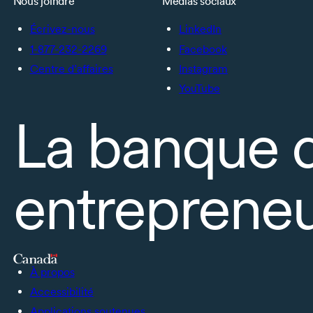
Nous joindre
Médias sociaux
Écrivez-nous
LinkedIn
1-877-232-2269
Facebook
Centre d’affaires
Instagram
YouTube
La banque 
entrepreneu
À propos
Accessibilité
Applications soutenues