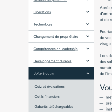
Après 
Opérations
d’entre
et de r
Technologie
Pourta
Changement de propriétaire
de vos
virage
Compétences en leadership
Lors d
Développement durable
des so
numéri
Boîte à outils
de l’i
Vou
Quiz et évaluations
Outils financiers
met
pré
Gabarits téléchargeables
ins