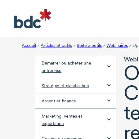
Accueil
>
Articles et outils
>
Boîte à outils
>
Webinaires
>
Opt
Webi
Démarrer ou acheter une
O
entreprise
C
Stratégie et planification
Argent et finance
t
Marketing, ventes et
r
exportation
Gestion du personnel