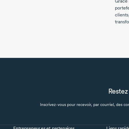
Grâce 
portefe
clients
transf
Restez 
Inscrivez-vous pour recevoir, par courriel, des con
Entrepreneur.es et partenaires
Liens rapid