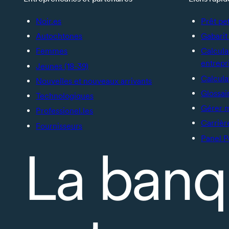
Noir.es
Prêt pe
Autochtones
Gabarit 
Femmes
Calcula
entrepr
Jeunes (18-39)
Calcula
Nouvelles et nouveaux arrivants
Glossai
Technologiques
Gérer 
Professionel.les
Carrièr
Fournisseurs
Panel P
La banq