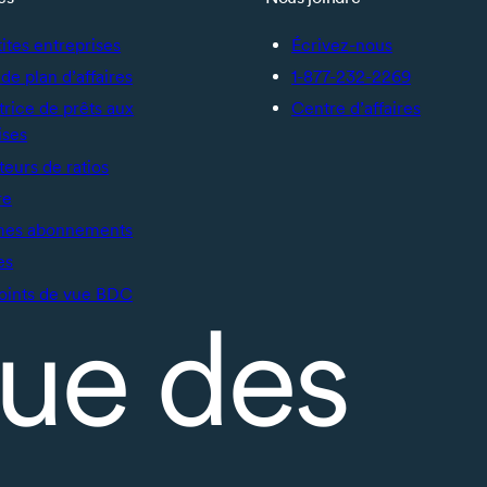
tites entreprises
Écrivez-nous
de plan d’affaires
1-877-232-2269
trice de prêts aux
Centre d’affaires
ises
teurs de ratios
re
mes abonnements
es
oints de vue BDC
ue des