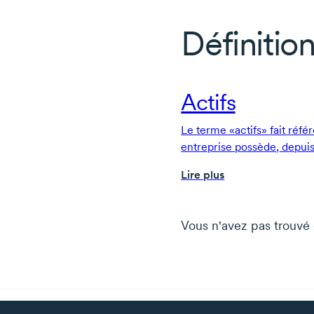
Définition
Actifs
Le terme «actifs» fait réfé
entreprise possède, depuis 
intellectuelle en passant 
Lire plus
catégories d'actifs figurent
actifs à court terme et les 
Vous n'avez pas trouvé