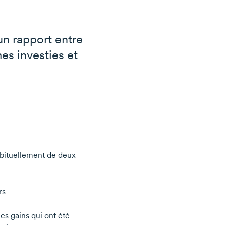
un rapport entre
mes investies et
abituellement de deux
rs
les gains qui ont été