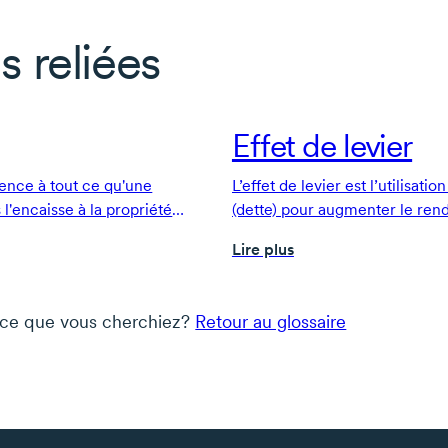
s reliées
Effet de levier
rence à tout ce qu'une
L’effet de levier est l’utilisat
l'encaisse à la propriété
(dette) pour augmenter le ren
par l'équipement. Deux grandes
investissement.
Lire plus
 au bilan de l'entreprise: les
actifs à long terme.
 ce que vous cherchiez?
Retour au glossaire