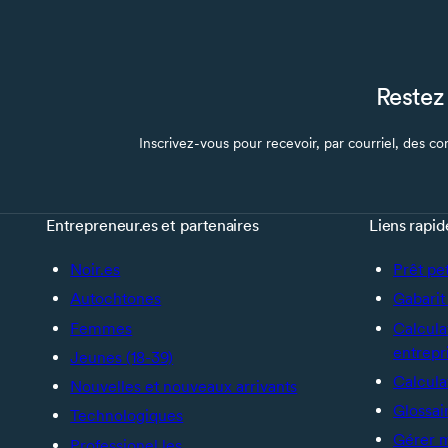
Restez 
Inscrivez-vous pour recevoir, par courriel, des con
Entrepreneur.es et partenaires
Liens rapid
Noir.es
Prêt pe
Autochtones
Gabarit 
Femmes
Calcula
entrepr
Jeunes (18-39)
Calcula
Nouvelles et nouveaux arrivants
Glossai
Technologiques
Gérer 
Professionel.les